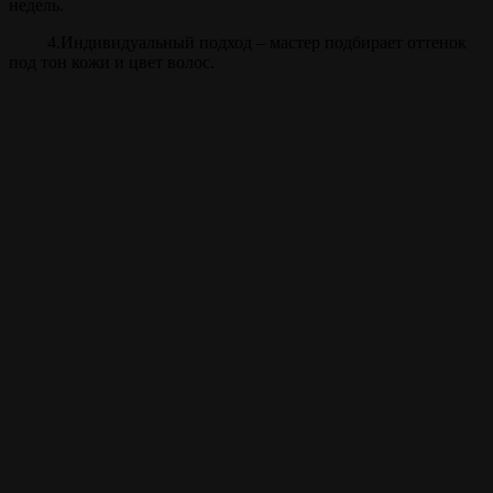
недель.
4.Индивидуальный подход – мастер подбирает оттенок
под тон кожи и цвет волос.
Прайс
Камуфляж, тонирование
30 мин.
от 500 ₽
бороды
Внимание!
Цены на сайте и барбершопе могут различаться, узнавайте
точную цену у администратора!
Полный список услуг
Записаться на стрижку
Записываться на ваши
любимые услуги стало
ещё проще с
мобильным
приложением borodach