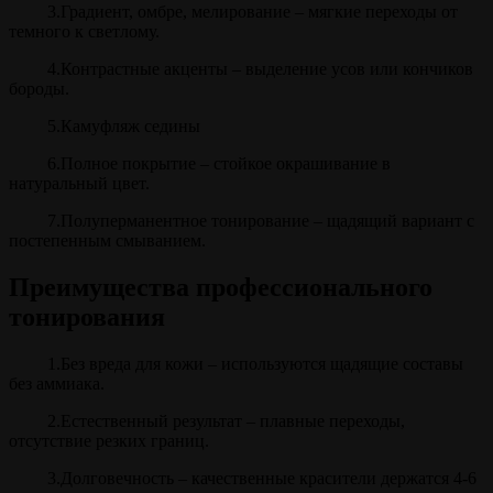
3.Градиент, омбре, мелирование – мягкие переходы от
темного к светлому.
4.Контрастные акценты – выделение усов или кончиков
бороды.
5.Камуфляж седины
6.Полное покрытие – стойкое окрашивание в
натуральный цвет.
7.Полуперманентное тонирование – щадящий вариант с
постепенным смыванием.
Преимущества профессионального
тонирования
1.Без вреда для кожи – используются щадящие составы
без аммиака.
2.Естественный результат – плавные переходы,
отсутствие резких границ.
3.Долговечность – качественные красители держатся 4-6