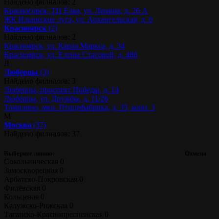
Найдено филиалов: 2
Красногорск, ТЦ Ёлка, ул. Ленина, д. 26 А
ЖК Ильинские луга, ул. Архангельская, д. 6
Красноярск
(2)
Найдено филиалов: 2
Красноярск, ул. Карла Маркса, д. 34
Красноярск, ул. Елены Стасовой, д. 48б
Л
Люберцы
(3)
Найдено филиалов: 3
Люберцы, проспект Победы, д. 14
Люберцы, ул. Дружбы, д. 11/26
Томилино, мкр. Птицефабрика, д. 35, корп. 3
М
Москва
(37)
Найдено филиалов: 37
Выберите линию:
Отмена
Сокольническая
0
Замоскворецкая
0
Арбатско-Покровская
0
Филёвская
0
Кольцевая
0
Калужско-Рижская
0
Таганско-Краснопресненская
0