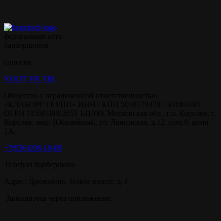
федеральная сеть
барбершопов
соцсети:
YOUT
VK
TIK
Общество с ограниченной ответственностью
«КЛАБОРГ ГРУПП» ИНН / КПП 5018179478 / 501801001
ОГРН 1155018002655 141090, Московская обл., г.о. Королёв, г.
Королёв, мкр. Юбилейный, ул. Ленинская, д.12, пом.9, комн.
1А.
+7(926)208-18-08
Телефон барбершопа
Адрес: Дрожжино, Новое шоссе, д. 6
Запишитесь через приложение: