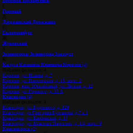
Воронеж
Воскресенск
Г
Грозный
Д
Дзержинский
Дрожжино
Е
Екатеринбург
Ж
Жуковский
З
Зеленогорск
Зеленоград
Златоуст
К
Калуга
Каспийск
Кинешма
Королев
(4)
Найдено филиалов: 4
Королев, ул. Исаева, д. 7
Королев, ул. Пионерская, д. 15, корп. 2
Королев, мкр. Юбилейный, ул. Лесная, д. 12
Королев, ул. Горького, д. 33 А
Краснодар
(4)
Найдено филиалов: 4
Краснодар, ул. Будённого, д. 129
Краснодар, ул.Григория Булгакова, д.7 к.1
Краснодар, ул. Казбекская, д. 17
Краснодар, ул. Красных Партизан, д. 1/4, корп. 9
Красногорск
(2)