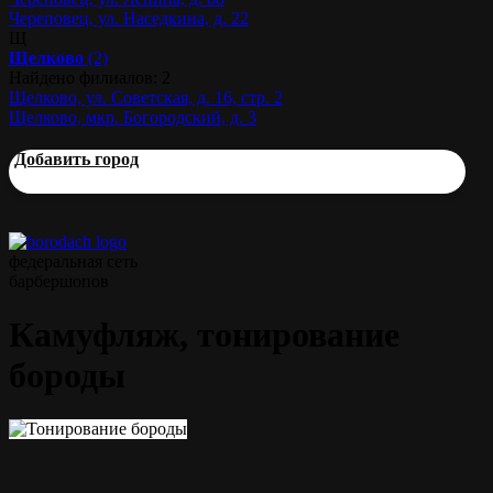
Череповец, ул. Наседкина, д. 22
Щ
Щелково
(2)
Найдено филиалов: 2
Щелково, ул. Советская, д. 16, стр. 2
Щелково, мкр. Богородский, д. 3
Добавить город
федеральная сеть
барбершопов
Камуфляж, тонирование
бороды