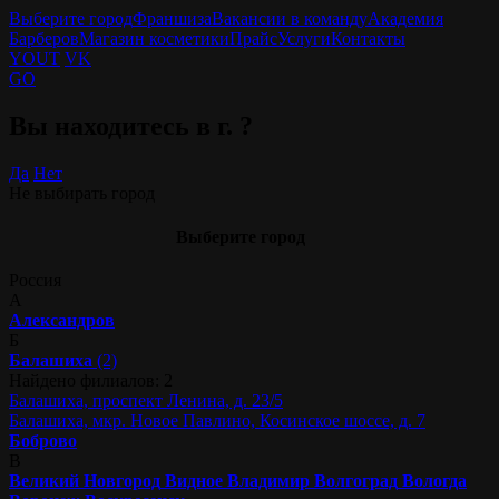
Выберите город
Франшиза
Вакансии в команду
Академия
Барберов
Магазин косметики
Прайс
Услуги
Контакты
YOUT
VK
GO
Вы находитесь в г.
?
Да
Нет
Не выбирать город
Выберите город
Россия
А
Александров
Б
Балашиха
(2)
Найдено филиалов: 2
Балашиха, проспект Ленина, д. 23/5
Балашиха, мкр. Новое Павлино, Косинское шоссе, д. 7
Боброво
В
Великий Новгород
Видное
Владимир
Волгоград
Вологда