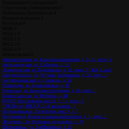
Калининско-Солнцевская
0
Серпуховско-Тимирязевская
0
Люблинско-Дмитровская
0
Большая кольцевая
0
Бутовская
0
МЦК
0
МЦД-1
0
МЦД-2
0
МЦД-3
0
МЦД-4
0
Некрасовская
0
Авиамоторная, ул. Красноказарменная, д. 14 А, корп. 6
Автозаводская, ул. Сайкина, д. 21
Алексеевская, ул. Годовикова, д. 11, корп. 5 (ЖК iLove)
Бабушкинская, ул. Лётчика Бабушкина, д. 39, корп. 3
Багратионовская, ул. Барклая, д. 12
Царицыно, ул. Бирюлевская, д. 43
Борисово, ул. Борисовские пруды, д. 18, корп. 1
Братиславская, ул. Перерва, д. 41
ВДНХ, Ярославское шоссе, д. 12, корп. 2
ТРК Вегас, МКАД, 24-й километр, 1
Волоколамская, Пятницкое шоссе, д. 7
Владыкино, Нововладыкинский проезд, д. 1, корп. 2
Жулебино, 3-е Почтовое отделение, д. 76
Щелковская, ул. 3-я Парковая, д. 61