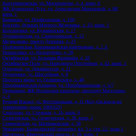
Кантемировская, ул. Москворечье, д. 4, корп. 6
ЖК Бунинские Луга, ул. Александры Монаховой, д. 88,
корп. 1
Коньково, ул. Профсоюзная, д. 109
Коптево, бульвар Матроса Железняка, д. 33, корп. 1
Котельники, ул. Кузьминская, д. 17
Лухмановская, ул. Святоозерская, д. 13
Медведково, проезд Дежнёва, д. 23
Полежаевская, Карамышевская набережная, д. 2 А
Некрасовка, ул. Недорубова, д. 28
Октябрьская, ул. Большая Якиманка, д. 32
Октябрьское Поле, ул. Народного Ополчения, д. 42, корп. 1
Отрадное, ул. Декабристов, д. 21
Печатники, ул. Шоссейная, д. 8
Проспект мира, ул. Гиляровского, д. 48
Преображенская площадь, ул. Преображенская, д. 5/7
Прокшино, ЖК Испанские кварталы, проспект Магеллана,
д. 4
Речной Вокзал, ул. Фестивальная, д. 11 (Код для входа на
территорию двора: 100#325)
Свиблово, ул. Снежная, д. 16, корп. 6
Селигерская, ул. Селигерская, д. 26, корп. 1
Семеновская, ул. Щербаковская, д. 58
Чертаново, Балаклавский проспект, вл. 5 а, стр. 12, этаж 2
Шелепиха, Шмитовский проезд, д. 39, корп. 1