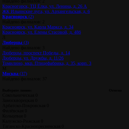
Найдено филиалов: 2
Красногорск, ТЦ Ёлка, ул. Ленина, д. 26 А
ЖК Ильинские луга, ул. Архангельская, д. 6
Красноярск
(2)
Найдено филиалов: 2
Красноярск, ул. Карла Маркса, д. 34
Красноярск, ул. Елены Стасовой, д. 48б
Л
Люберцы
(3)
Найдено филиалов: 3
Люберцы, проспект Победы, д. 14
Люберцы, ул. Дружбы, д. 11/26
Томилино, мкр. Птицефабрика, д. 35, корп. 3
М
Москва
(37)
Найдено филиалов: 37
Выберите линию:
Отмена
Сокольническая
0
Замоскворецкая
0
Арбатско-Покровская
0
Филёвская
0
Кольцевая
0
Калужско-Рижская
0
Таганско-Краснопресненская
0