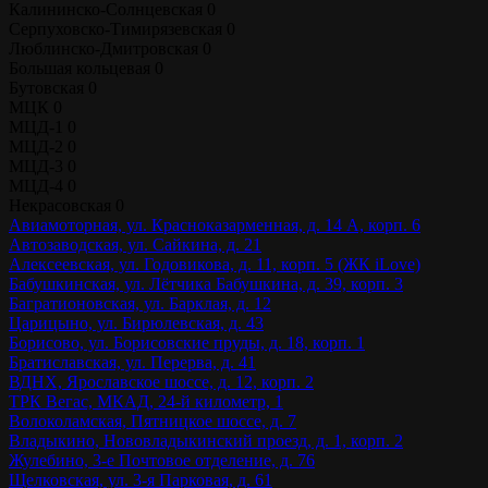
Калининско-Солнцевская
0
Серпуховско-Тимирязевская
0
Люблинско-Дмитровская
0
Большая кольцевая
0
Бутовская
0
МЦК
0
МЦД-1
0
МЦД-2
0
МЦД-3
0
МЦД-4
0
Некрасовская
0
Авиамоторная, ул. Красноказарменная, д. 14 А, корп. 6
Автозаводская, ул. Сайкина, д. 21
Алексеевская, ул. Годовикова, д. 11, корп. 5 (ЖК iLove)
Бабушкинская, ул. Лётчика Бабушкина, д. 39, корп. 3
Багратионовская, ул. Барклая, д. 12
Царицыно, ул. Бирюлевская, д. 43
Борисово, ул. Борисовские пруды, д. 18, корп. 1
Братиславская, ул. Перерва, д. 41
ВДНХ, Ярославское шоссе, д. 12, корп. 2
ТРК Вегас, МКАД, 24-й километр, 1
Волоколамская, Пятницкое шоссе, д. 7
Владыкино, Нововладыкинский проезд, д. 1, корп. 2
Жулебино, 3-е Почтовое отделение, д. 76
Щелковская, ул. 3-я Парковая, д. 61