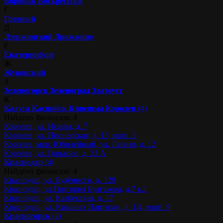
Воронеж
Воскресенск
Г
Грозный
Д
Дзержинский
Дрожжино
Е
Екатеринбург
Ж
Жуковский
З
Зеленогорск
Зеленоград
Златоуст
К
Калуга
Каспийск
Кинешма
Королев
(4)
Найдено филиалов: 4
Королев, ул. Исаева, д. 7
Королев, ул. Пионерская, д. 15, корп. 2
Королев, мкр. Юбилейный, ул. Лесная, д. 12
Королев, ул. Горького, д. 33 А
Краснодар
(4)
Найдено филиалов: 4
Краснодар, ул. Будённого, д. 129
Краснодар, ул.Григория Булгакова, д.7 к.1
Краснодар, ул. Казбекская, д. 17
Краснодар, ул. Красных Партизан, д. 1/4, корп. 9
Красногорск
(2)