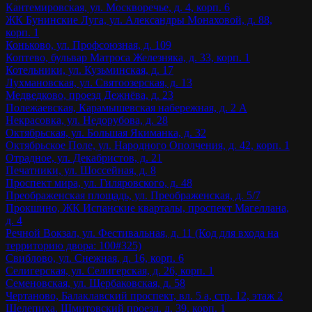
Кантемировская, ул. Москворечье, д. 4, корп. 6
ЖК Бунинские Луга, ул. Александры Монаховой, д. 88,
корп. 1
Коньково, ул. Профсоюзная, д. 109
Коптево, бульвар Матроса Железняка, д. 33, корп. 1
Котельники, ул. Кузьминская, д. 17
Лухмановская, ул. Святоозерская, д. 13
Медведково, проезд Дежнёва, д. 23
Полежаевская, Карамышевская набережная, д. 2 А
Некрасовка, ул. Недорубова, д. 28
Октябрьская, ул. Большая Якиманка, д. 32
Октябрьское Поле, ул. Народного Ополчения, д. 42, корп. 1
Отрадное, ул. Декабристов, д. 21
Печатники, ул. Шоссейная, д. 8
Проспект мира, ул. Гиляровского, д. 48
Преображенская площадь, ул. Преображенская, д. 5/7
Прокшино, ЖК Испанские кварталы, проспект Магеллана,
д. 4
Речной Вокзал, ул. Фестивальная, д. 11 (Код для входа на
территорию двора: 100#325)
Свиблово, ул. Снежная, д. 16, корп. 6
Селигерская, ул. Селигерская, д. 26, корп. 1
Семеновская, ул. Щербаковская, д. 58
Чертаново, Балаклавский проспект, вл. 5 а, стр. 12, этаж 2
Шелепиха, Шмитовский проезд, д. 39, корп. 1