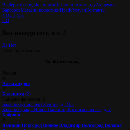
Выберите город
Франшиза
Вакансии в команду
Академия
Барберов
Магазин косметики
Прайс
Услуги
Контакты
YOUT
VK
GO
Вы находитесь в г.
?
Да
Нет
Не выбирать город
Выберите город
Россия
А
Александров
Б
Балашиха
(2)
Найдено филиалов: 2
Балашиха, проспект Ленина, д. 23/5
Балашиха, мкр. Новое Павлино, Косинское шоссе, д. 7
Боброво
В
Великий Новгород
Видное
Владимир
Волгоград
Вологда