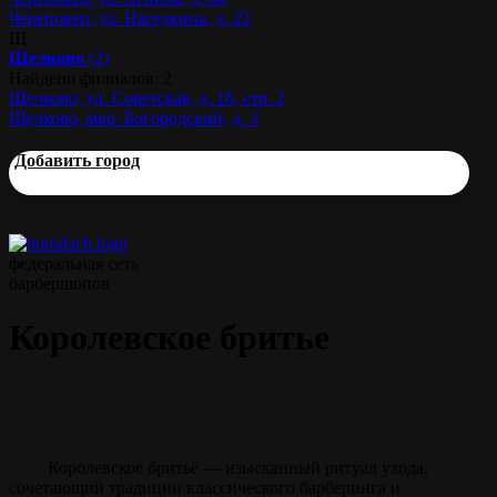
Череповец, ул. Наседкина, д. 22
Щ
Щелково
(2)
Найдено филиалов: 2
Щелково, ул. Советская, д. 16, стр. 2
Щелково, мкр. Богородский, д. 3
Добавить город
федеральная сеть
барбершопов
Королевское бритье
Королевское бритьё — изысканный ритуал ухода,
сочетающий традиции классического барберинга и